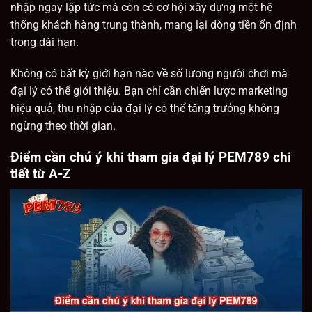
nhập ngay lập tức mà còn có cơ hội xây dựng một hệ
thống khách hàng trung thành, mang lại dòng tiền ổn định
trong dài hạn.
Không có bất kỳ giới hạn nào về số lượng người chơi mà
đại lý có thể giới thiệu. Bạn chỉ cần chiến lược marketing
hiệu quả, thu nhập của đại lý có thể tăng trưởng không
ngừng theo thời gian.
Điểm cần chú ý khi tham gia đại lý PEM789 chi
tiết từ A-Z