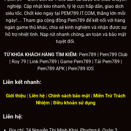
nghiệp. Cập nhật kèo nhanh, tỷ lệ cực hấp dẫn, giao dịch
siêu tốc. Chốt kèo ngay tại PEM789.IT.COM, thắng lớn mỗi
ngày!.... Tham gia cộng đồng Pem789 để kết nối với hàng
ngàn game thủ khác, chia sẻ kinh nghiệm và nhận được sự
hỗ trợ nhiệt tình. Nạp rút nhanh chóng, an toàn và bảo mật
tuyệt đối.
TỪ KHÓA KHÁCH HÀNG TÌM KIẾM:
Pem789 | Pem789 Club
| Roy 79 | Link Pem789 | Game Pem789 | Tải Pem789 |
Pem789 APK | Pem789 IOS
Liên kết nhanh:
Giới thiệu
|
Liên hệ
|
Chính sách bảo mật
|
Miễn Trừ Trách
Nhiệm
|
Điều khoản sử dụng
Liên hệ:
Địa chỉ:
74 Nguyễn Thị Minh Khai, Phường 6, Quận 3