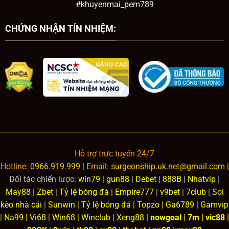
#khuyenmai_pem789
CHỨNG NHẬN TÍN NHIỆM:
Hỗ trợ trực tuyến 24/7
Hotline:
0966.919.999
|
Email:
surgeonship.uk.net@gmail.com
|
Đối tác chiến lược:
win79
|
gun88
|
Debet
|
888B
|
Nhatvip
|
May88
|
Zbet
|
Tỷ lệ bóng đá
|
Empire777
|
v9bet
|
7club
|
Soi
kèo nhà cái
|
Sunwin
|
Tỷ lệ bóng đá
|
Topzo
|
Ga6789
|
Gamvip
|
Na99
|
Vi68
|
Win68
|
Winclub
|
Xeng88
|
nowgoal
|
7m
|
vic88
|