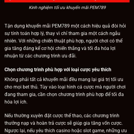
Kinh nghiệm tối ưu khuyến mãi PEM789
Tận dụng khuyến mãi PEM789 một cách hiệu quả đòi hỏi
sự tính toán hợp lý, thay vì chỉ tham gia một cách ngẫu
nhiên. Với những chiến thuật phù hợp, người chơi có thể
gia tăng đáng kể cơ hội chiến thắng và tối đa hóa lợi
nhuận từ các chương trình ưu đãi.
Chọn chương trình phù hợp với loại cược yêu thích
Không phải tất cả khuyến mãi đều mang lại giá trị tối ưu
cho mọi bet thủ. Tùy vào loại hình cá cược mà người chơi
đang tham gia, cần chọn chương trình phù hợp để tối đa
hóa lợi ích.
Nếu thường xuyên đặt cược thể thao, các chương trình
thưởng nạp và hoàn trả cược sẽ giúp gia tăng vốn cược.
Ngược lại, nếu yêu thích casino hoặc slot game, những ưu