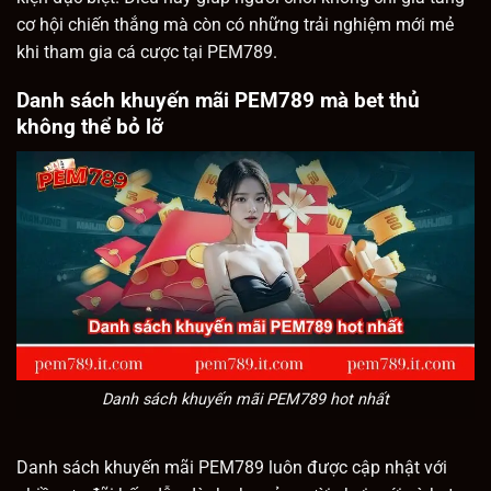
cơ hội chiến thắng mà còn có những trải nghiệm mới mẻ
khi tham gia cá cược tại PEM789.
Danh sách khuyến mãi PEM789 mà bet thủ
không thể bỏ lỡ
Danh sách khuyến mãi PEM789 hot nhất
Danh sách khuyến mãi PEM789 luôn được cập nhật với