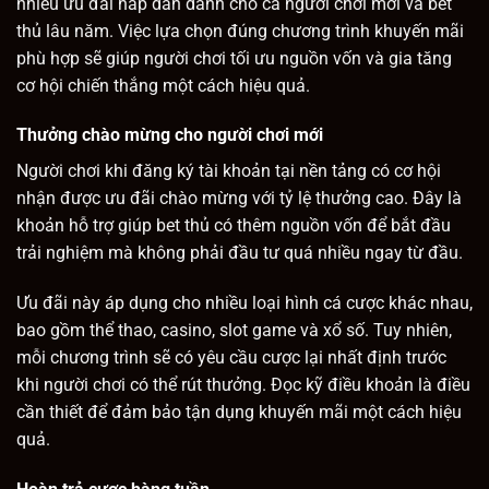
nhiều ưu đãi hấp dẫn dành cho cả người chơi mới và bet
thủ lâu năm. Việc lựa chọn đúng chương trình khuyến mãi
phù hợp sẽ giúp người chơi tối ưu nguồn vốn và gia tăng
cơ hội chiến thắng một cách hiệu quả.
Thưởng chào mừng cho người chơi mới
Người chơi khi đăng ký tài khoản tại nền tảng có cơ hội
nhận được ưu đãi chào mừng với tỷ lệ thưởng cao. Đây là
khoản hỗ trợ giúp bet thủ có thêm nguồn vốn để bắt đầu
trải nghiệm mà không phải đầu tư quá nhiều ngay từ đầu.
Ưu đãi này áp dụng cho nhiều loại hình cá cược khác nhau,
bao gồm thể thao, casino, slot game và xổ số. Tuy nhiên,
mỗi chương trình sẽ có yêu cầu cược lại nhất định trước
khi người chơi có thể rút thưởng. Đọc kỹ điều khoản là điều
cần thiết để đảm bảo tận dụng khuyến mãi một cách hiệu
quả.