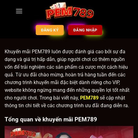
ĐĂNG KÝ
ĐĂNG NHẬP
Khuyến mãi PEM789 luôn được đánh giá cao bởi sự đa
dạng và giá trị hấp dẫn, giúp người chơi có thêm nguồn
vốn để trải nghiệm các sản phẩm cá cược một cách hiệu
quả. Từ ưu đãi chào mừng, hoàn trả hàng tuần đến các
chương trình khuyến mãi đặc biệt dành riêng cho VIP,
website không ngừng mang đến những quyền lợi tốt nhất
cho người chơi. Trong bài viết này,
PEM789
sẽ cập nhật
thông tin chi tiết về các chương trình ưu đãi đang diễn ra.
Tổng quan về khuyến mãi PEM789