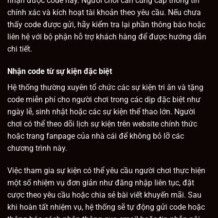
nhận được code này. Người chơi cần cung cấp thông tin
chính xác và kích hoạt tài khoản theo yêu cầu. Nếu chưa
thấy code được gửi, hãy kiểm tra lại phần thông báo hoặc
liên hệ với bộ phận hỗ trợ khách hàng để được hướng dẫn
chi tiết.
Nhận code từ sự kiện đặc biệt
Hệ thống thường xuyên tổ chức các sự kiện tri ân và tặng
code miễn phí cho người chơi trong các dịp đặc biệt như
ngày lễ, sinh nhật hoặc các sự kiện thể thao lớn. Người
chơi có thể theo dõi lịch sự kiện trên website chính thức
hoặc trang fanpage của nhà cái để không bỏ lỡ các
chương trình này.
Việc tham gia sự kiện có thể yêu cầu người chơi thực hiện
một số nhiệm vụ đơn giản như đăng nhập liên tục, đặt
cược theo yêu cầu hoặc chia sẻ bài viết khuyến mãi. Sau
khi hoàn tất nhiệm vụ, hệ thống sẽ tự động gửi code hoặc