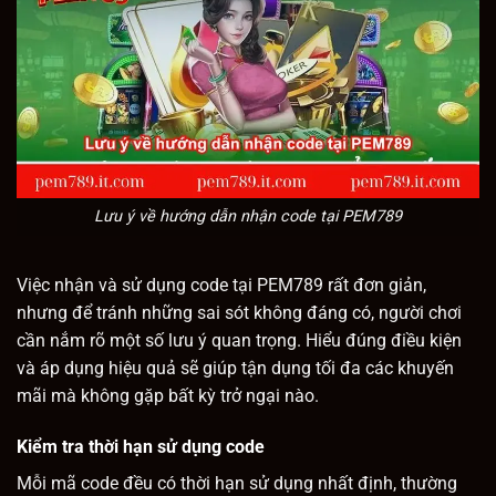
Lưu ý về hướng dẫn nhận code tại PEM789
Việc nhận và sử dụng code tại PEM789 rất đơn giản,
nhưng để tránh những sai sót không đáng có, người chơi
cần nắm rõ một số lưu ý quan trọng. Hiểu đúng điều kiện
và áp dụng hiệu quả sẽ giúp tận dụng tối đa các khuyến
mãi mà không gặp bất kỳ trở ngại nào.
Kiểm tra thời hạn sử dụng code
Mỗi mã code đều có thời hạn sử dụng nhất định, thường