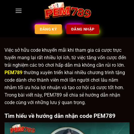
ĐĂNG KÝ
ĐĂNG NHẬP
Việc sở hữu code khuyến mãi khi tham gia cá cược trực
tuyến mang lại rất nhiều lợi ích, từ việc tăng vốn cược đến
trải nghiệm các trò chơi hấp dẫn mà không cần rủi ro lớn.
PEM789
thường xuyên triển khai nhiều chương trình tặng
code dành cho thành viên mới lẫn người chơi lâu năm
nhằm tối ưu hóa lợi nhuận và tạo cơ hội cá cược tốt hơn.
Trong bài viết này, PEM789 sẽ chia sẻ hướng dẫn nhận
code cùng với những lưu ý quan trọng.
Tìm hiểu về hướng dẫn nhận code PEM789