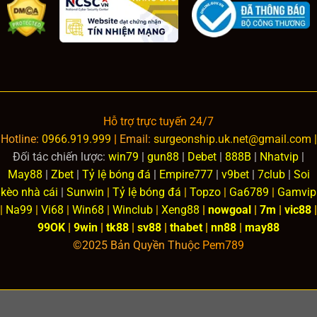
Hỗ trợ trực tuyến 24/7
Hotline:
0966.919.999
|
Email:
surgeonship.uk.net@gmail.com
|
Đối tác chiến lược:
win79
|
gun88
|
Debet
|
888B
|
Nhatvip
|
May88
|
Zbet
|
Tỷ lệ bóng đá
|
Empire777
|
v9bet
|
7club
|
Soi
kèo nhà cái
|
Sunwin
|
Tỷ lệ bóng đá
|
Topzo
|
Ga6789
|
Gamvip
|
Na99
|
Vi68
|
Win68
|
Winclub
|
Xeng88
|
nowgoal
|
7m
|
vic88
|
99OK
|
9win
|
tk88
|
sv88
|
thabet
|
nn88
|
may88
©2025 Bản Quyền Thuộc
Pem789