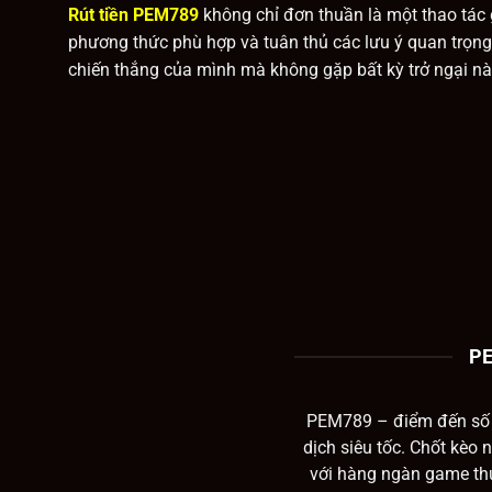
Rút tiền PEM789
không chỉ đơn thuần là một thao tác 
phương thức phù hợp và tuân thủ các lưu ý quan trọng 
chiến thắng của mình mà không gặp bất kỳ trở ngại nào
PE
PEM789 – điểm đến số 1
dịch siêu tốc. Chốt kèo
với hàng ngàn game thủ