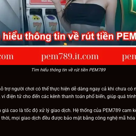
Tìm hiểu thông tin về rút tiền PEM789
 hỗ trợ người chơi có thể thực hiện dễ dàng ngay cả khi chưa có
í điện tử cho đến các kênh thanh toán phổ biến, giúp quá trình r
nh giá cao là tốc độ xử lý giao dịch. Hệ thống của PEM789 cam 
g thời, mọi giao dịch đều được bảo mật bằng công nghệ mã hóa h