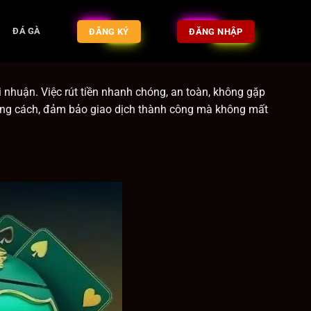
ĐÁ GÀ
ĐĂNG KÝ
ĐĂNG NHẬP
i nhuận. Việc rút tiền nhanh chóng, an toàn, không gặp
đúng cách, đảm bảo giao dịch thành công mà không mất