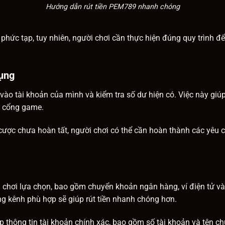
Hướng dẫn rút tiền PEM789 nhanh chóng
phức tạp, tuy nhiên, người chơi cần thực hiện đúng quy trình để
dụng
 vào tài khoản của mình và kiểm tra số dư hiện có. Việc này gi
a cổng game.
ợc chưa hoàn tất, người chơi có thể cần hoàn thành các yêu cầu
.
chơi lựa chọn, bao gồm chuyển khoản ngân hàng, ví điện tử và
úng kênh phù hợp sẽ giúp rút tiền nhanh chóng hơn.
p thông tin tài khoản chính xác, bao gồm số tài khoản và tên c