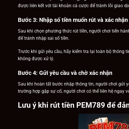
được liên kết với tài khoản cá cược để tránh lỗi giao dị
Bước 3: Nhập số tiền muốn rút và xác nhận 
Sau khi chọn phương thức rút tiền, người chơi tiến hàn
để tránh nhập sai số tiền.
Trước khi gửi yêu cầu, hãy kiểm tra lại toàn bộ thông t
không được xử lý.
Bước 4: Gửi yêu cầu và chờ xác nhận
Sau khi hoàn tất bước nhập thông tin, người chơi gửi y
trường hợp gặp sự cố, người chơi có thể liên hệ ngay 
Lưu ý khi rút tiền PEM789 để đả