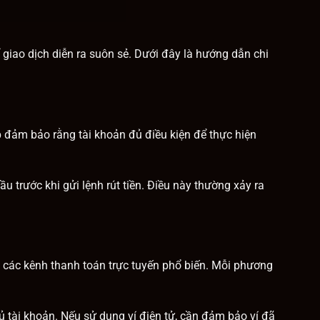
 giao dịch diễn ra suôn sẻ. Dưới đây là hướng dẫn chi
úp đảm bảo rằng tài khoản đủ điều kiện để thực hiện
 trước khi gửi lệnh rút tiền. Điều này thường xảy ra
 các kênh thanh toán trực tuyến phổ biến. Mỗi phương
hủ tài khoản. Nếu sử dụng ví điện tử, cần đảm bảo ví đã