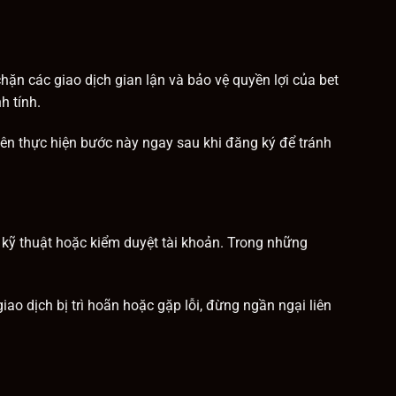
hặn các giao dịch gian lận và bảo vệ quyền lợi của bet
h tính.
 nên thực hiện bước này ngay sau khi đăng ký để tránh
ố kỹ thuật hoặc kiểm duyệt tài khoản. Trong những
ao dịch bị trì hoãn hoặc gặp lỗi, đừng ngần ngại liên