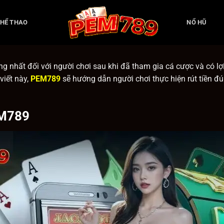
HỂ THAO
NỔ HŨ
g nhất đối với người chơi sau khi đã tham gia cá cược và có lợ
viết này,
PEM789
sẽ hướng dẫn người chơi thực hiện rút tiền 
EM789