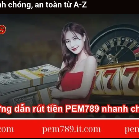
h chóng, an toàn từ A-Z