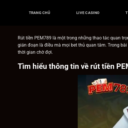
TRANG CHỦ
LIVE CASINO
T
Rút tiền PEM789 là một trong những thao tác quan trọn
gián đoạn là điều mà mọi bet thủ quan tâm. Trong bài 
thời gian chờ đợi.
Tìm hiểu thông tin về rút tiền P