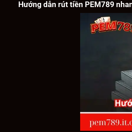
Hướng dẫn rút tiền PEM789 nhan