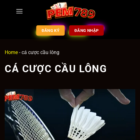
ĐĂNG KÝ
ĐĂNG NHẬP
Home
-
cá cược cầu lông
CÁ CƯỢC CẦU LÔNG