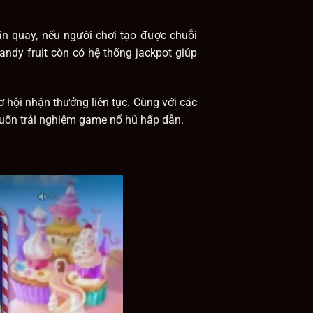
ần quay, nếu người chơi tạo được chuỗi
ndy fruit còn có hệ thống jackpot giúp
ơ hội nhận thưởng liên tục. Cùng với các
 muốn trải nghiệm game nổ hũ hấp dẫn.