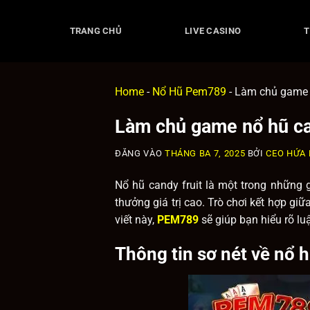
TRANG CHỦ
LIVE CASINO
T
Home
-
Nổ Hũ Pem789
-
Làm chủ game n
Làm chủ game nổ hũ can
ĐĂNG VÀO
THÁNG BA 7, 2025
BỞI
CEO HỨA 
Nổ hũ candy fruit là một trong những 
thưởng giá trị cao. Trò chơi kết hợp gi
viết này,
PEM789
sẽ giúp bạn hiểu rõ lu
Thông tin sơ nét về nổ h