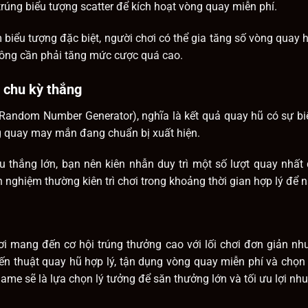
trúng biểu tượng scatter để kích hoạt vòng quay miễn phí.
m biểu tượng đặc biệt, người chơi có thể gia tăng số vòng qua
hông cần phải tăng mức cược quá cao.
o chu kỳ thắng
andom Number Generator), nghĩa là kết quả quay hũ có sự biế
g quay may mắn đang chuẩn bị xuất hiện.
ệu thắng lớn, bạn nên kiên nhẫn duy trì một số lượt quay nh
 nghiệm thường kiên trì chơi trong khoảng thời gian hợp lý để 
ơi mang đến cơ hội trúng thưởng cao với lối chơi đơn giản nh
iến thuật quay hũ hợp lý, tận dụng vòng quay miễn phí và chọn
ame sẽ là lựa chọn lý tưởng để săn thưởng lớn và tối ưu lợi nh