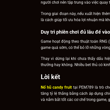
người chơi nên tập trung vào việc quay 
Trong giai đoạn này, nếu xuất hiện thê
là cách giúp tối ưu hóa lợi nhuận mà k
Duy trì phiên chơi đủ lâu để và
Game hoạt động theo thuật toán RNG (R
game quá sớm, có thể bỏ lỡ những vòn
Thay vì dừng lại khi chưa thấy dấu hi
thưởng hay không. Nhiều bet thủ có kinh
Lời kết
Nổ hũ candy fruit
tại PEM789 là trò ch
tăng tỷ lệ thắng bằng cách áp dụng ch
và nắm bắt tốt các cơ chế trong game, g