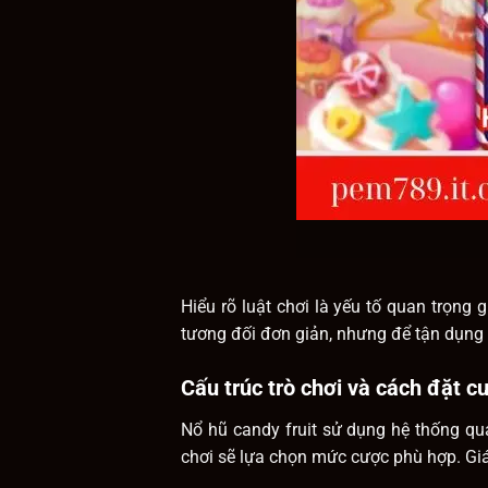
Hiểu rõ luật chơi là yếu tố quan trọng 
tương đối đơn giản, nhưng để tận dụng 
Cấu trúc trò chơi và cách đặt c
Nổ hũ candy fruit sử dụng hệ thống qu
chơi sẽ lựa chọn mức cược phù hợp. Giá