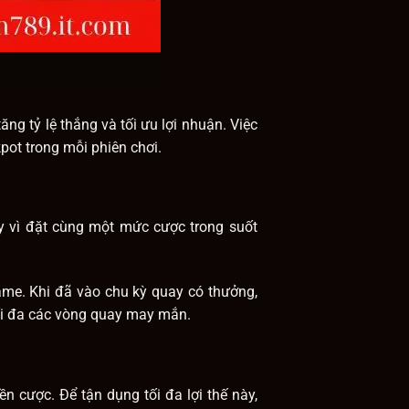
ăng tỷ lệ thắng và tối ưu lợi nhuận. Việc
ot trong mỗi phiên chơi.
ay vì đặt cùng một mức cược trong suốt
ame. Khi đã vào chu kỳ quay có thưởng,
tối đa các vòng quay may mắn.
 cược. Để tận dụng tối đa lợi thế này,