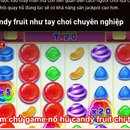
 thuộc vào may mắn mà còn liên quan đến cách người chơi lựa c
hội quay hũ đúng lúc sẽ có khả năng săn jackpot cao hơn.
dy fruit như tay chơi chuyên nghiệp