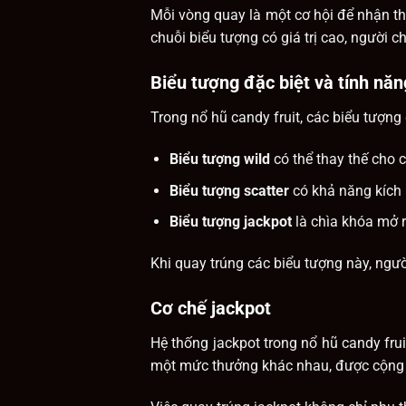
Mỗi vòng quay là một cơ hội để nhận th
chuỗi biểu tượng có giá trị cao, người 
Biểu tượng đặc biệt và tính nă
Trong nổ hũ candy fruit, các biểu tượng 
Biểu tượng wild
có thể thay thế cho c
Biểu tượng scatter
có khả năng kích 
Biểu tượng jackpot
là chìa khóa mở r
Khi quay trúng các biểu tượng này, ngư
Cơ chế jackpot
Hệ thống jackpot trong nổ hũ candy fru
một mức thưởng khác nhau, được cộng dồ