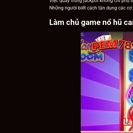
Việc quay trúng jackpot không chỉ phụ
Những người biết cách tận dụng các cơ 
Làm chủ game nổ hũ can