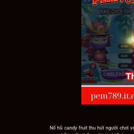
Nổ hũ candy fruit thu hút người chơi 