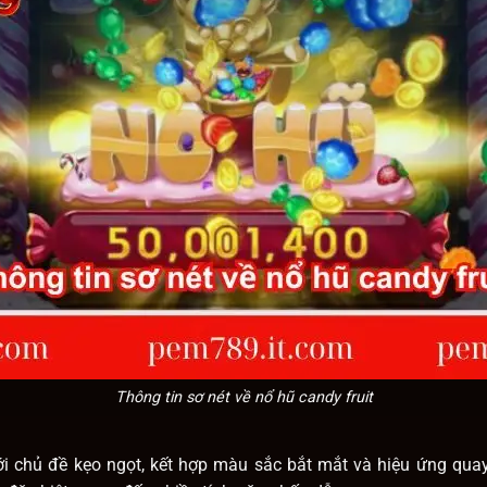
Thông tin sơ nét về nổ hũ candy fruit
với chủ đề kẹo ngọt, kết hợp màu sắc bắt mắt và hiệu ứng qua