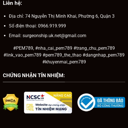
Liên hệ:
Địa chỉ:
74 Nguyễn Thị Minh Khai, Phường 6, Quận 3
Số điện thoại:
0966.919.999
Email:
surgeonship.uk.net@gmail.com
#PEM789, #nha_cai_pem789 #trang_chu_pem789
#link_vao_pem789 #pem789_the_thao #dangnhap_pem789
#khuyenmai_pem789
CHỨNG NHẬN TÍN NHIỆM: