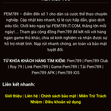
PEM789 – điểm đến số 1 cho dân cá cược thể thao chuyên
nghiệp. Cập nhật kèo nhanh, tỷ lệ cực hấp dẫn, giao dịch
siêu tốc. Chốt kèo ngay tại PEM789.IT.COM, thắng lớn mỗi
ngày!.... Tham gia cộng đồng Pem789 để kết nối với hàng
ngàn game thủ khác, chia sẻ kinh nghiệm và nhận được sự
hỗ trợ nhiệt tình. Nạp rút nhanh chóng, an toàn và bảo mật
tuyệt đối.
TỪ KHÓA KHÁCH HÀNG TÌM KIẾM:
Pem789 | Pem789 Club
| Roy 79 | Link Pem789 | Game Pem789 | Tải Pem789 |
Pem789 APK | Pem789 IOS
Liên kết nhanh:
Giới thiệu
|
Liên hệ
|
Chính sách bảo mật
|
Miễn Trừ Trách
Nhiệm
|
Điều khoản sử dụng