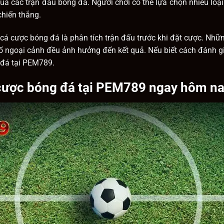
ủa các trận đấu bóng đá. Người chơi có thể lựa chọn nhiều loạ
chiến thắng.
cá cược bóng đá là phân tích trận đấu trước khi đặt cược. Nhữn
tố ngoại cảnh đều ảnh hưởng đến kết quả. Nếu biết cách đánh gi
 đá tại PEM789.
 cược bóng đá tại PEM789 ngay hôm n