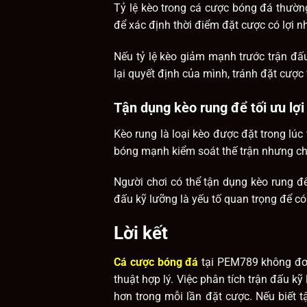
Tỷ lệ kèo trong cá cược bóng đá thường
để xác định thời điểm đặt cược có lợi n
Nếu tỷ lệ kèo giảm mạnh trước trận đấ
lại quyết định của mình, tránh đặt cược
Tận dụng kèo rung để tối ưu lợ
Kèo rung là loại kèo được đặt trong lúc 
bóng mạnh kiểm soát thế trận nhưng chưa
Người chơi có thể tận dụng kèo rung để 
đấu kỹ lưỡng là yếu tố quan trọng để có
Lời kết
Cá cược bóng đá
tại PEM789 không đơn 
thuật hợp lý. Việc phân tích trận đấu k
hơn trong mỗi lần đặt cược. Nếu biết 