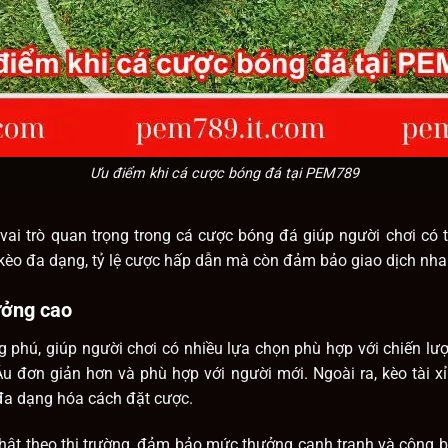
Ưu điểm khi cá cược bóng đá tại PEM789
vai trò quan trọng trong cá cược bóng đá giúp người chơi có t
o đa dạng, tỷ lệ cược hấp dẫn mà còn đảm bảo giao dịch nhan
ưởng cao
g phú, giúp người chơi có nhiều lựa chọn phù hợp với chiến lư
Âu đơn giản hơn và phù hợp với người mới. Ngoài ra, kèo tài x
 đa dạng hóa cách đặt cược.
ật theo thị trường, đảm bảo mức thưởng cạnh tranh và công bằ