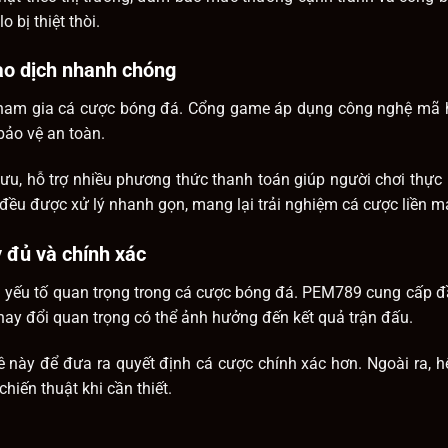
 bị thiệt thòi.
ao dịch nhanh chóng
 tham gia cá cược bóng đá. Cổng game áp dụng công nghệ mã h
bảo vệ an toàn.
 ưu, hỗ trợ nhiều phương thức thanh toán giúp người chơi thự
 đều được xử lý nhanh gọn, mang lại trải nghiệm cá cược liền m
y đủ và chính xác
là yếu tố quan trọng trong cá cược bóng đá. PEM789 cung cấp đầ
thay đổi quan trọng có thể ảnh hưởng đến kết quả trận đấu.
 này để đưa ra quyết định cá cược chính xác hơn. Ngoài ra, hệ 
chiến thuật khi cần thiết.