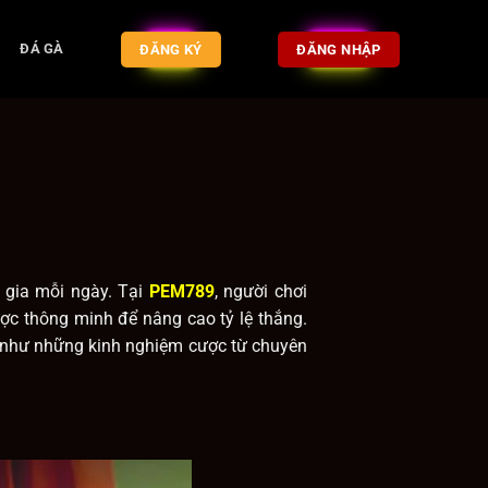
ĐÁ GÀ
ĐĂNG KÝ
ĐĂNG NHẬP
m gia mỗi ngày. Tại
PEM789
, người chơi
ợc thông minh để nâng cao tỷ lệ thắng.
ng như những kinh nghiệm cược từ chuyên