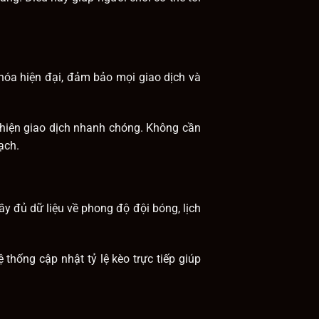
óa hiện đại, đảm bảo mọi giao dịch và
c hiện giao dịch nhanh chóng. Không cần
ạch.
y đủ dữ liệu về phong độ đội bóng, lịch
thống cập nhật tỷ lệ kèo trực tiếp giúp