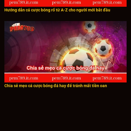
Hướng dẫn cá cược bóng rổ từ A-Z cho người mới bắt đầu
Chia sẻ mẹo cá cược bóng đá hay để tránh mất tiền oan