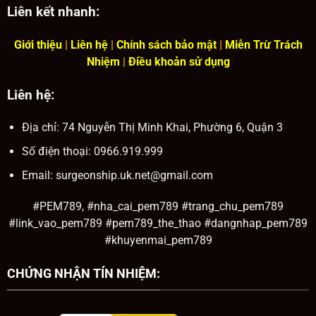
Liên kết nhanh:
Giới thiệu
|
Liên hệ
|
Chính sách bảo mật
|
Miễn Trừ Trách
Nhiệm
|
Điều khoản sử dụng
Liên hệ:
Địa chỉ:
74 Nguyễn Thị Minh Khai, Phường 6, Quận 3
Số điện thoại:
0966.919.999
Email:
surgeonship.uk.net@gmail.com
#PEM789, #nha_cai_pem789 #trang_chu_pem789
#link_vao_pem789 #pem789_the_thao #dangnhap_pem789
#khuyenmai_pem789
CHỨNG NHẬN TÍN NHIỆM: