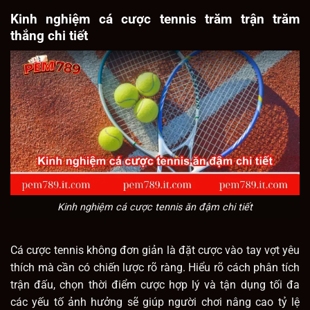
Kinh nghiệm cá cược tennis trăm trận trăm
thắng chi tiết
Kinh nghiệm cá cược tennis ăn đậm chi tiết
Cá cược tennis không đơn giản là đặt cược vào tay vợt yêu
thích mà cần có chiến lược rõ ràng. Hiểu rõ cách phân tích
trận đấu, chọn thời điểm cược hợp lý và tận dụng tối đa
các yếu tố ảnh hưởng sẽ giúp người chơi nâng cao tỷ lệ