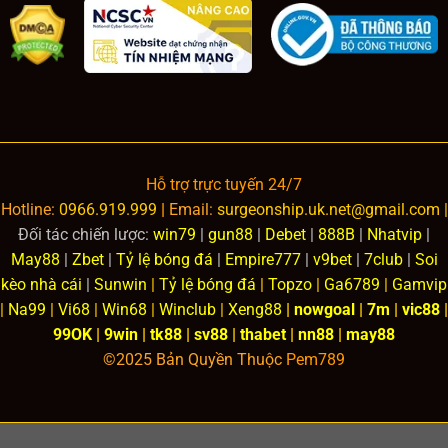
Hỗ trợ trực tuyến 24/7
Hotline:
0966.919.999
|
Email:
surgeonship.uk.net@gmail.com
|
Đối tác chiến lược:
win79
|
gun88
|
Debet
|
888B
|
Nhatvip
|
May88
|
Zbet
|
Tỷ lệ bóng đá
|
Empire777
|
v9bet
|
7club
|
Soi
kèo nhà cái
|
Sunwin
|
Tỷ lệ bóng đá
|
Topzo
|
Ga6789
|
Gamvip
|
Na99
|
Vi68
|
Win68
|
Winclub
|
Xeng88
|
nowgoal
|
7m
|
vic88
|
99OK
|
9win
|
tk88
|
sv88
|
thabet
|
nn88
|
may88
©2025 Bản Quyền Thuộc
Pem789