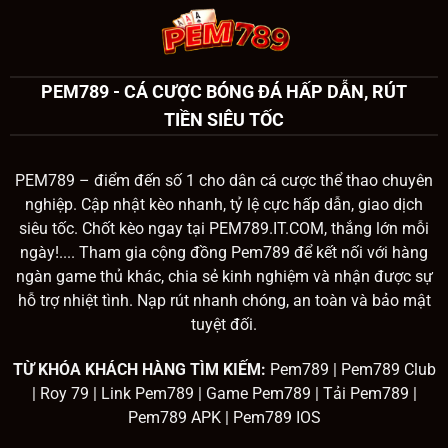
PEM789 - CÁ CƯỢC BÓNG ĐÁ HẤP DẪN, RÚT
TIỀN SIÊU TỐC
PEM789 – điểm đến số 1 cho dân cá cược thể thao chuyên
nghiệp. Cập nhật kèo nhanh, tỷ lệ cực hấp dẫn, giao dịch
siêu tốc. Chốt kèo ngay tại PEM789.IT.COM, thắng lớn mỗi
ngày!.... Tham gia cộng đồng Pem789 để kết nối với hàng
ngàn game thủ khác, chia sẻ kinh nghiệm và nhận được sự
hỗ trợ nhiệt tình. Nạp rút nhanh chóng, an toàn và bảo mật
tuyệt đối.
TỪ KHÓA KHÁCH HÀNG TÌM KIẾM:
Pem789 | Pem789 Club
| Roy 79 | Link Pem789 | Game Pem789 | Tải Pem789 |
Pem789 APK | Pem789 IOS