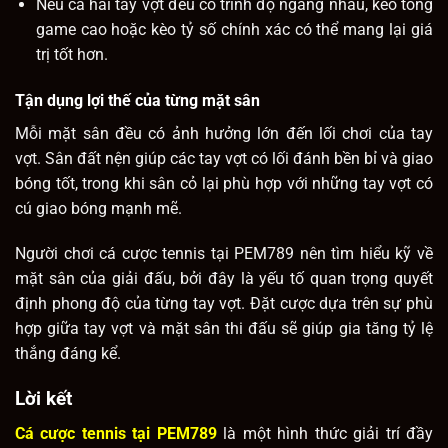
Nếu cả hai tay vợt đều có trình độ ngang nhau, kèo tổng
game cao hoặc kèo tỷ số chính xác có thể mang lại giá
trị tốt hơn.
Tận dụng lợi thế của từng mặt sân
Mỗi mặt sân đều có ảnh hưởng lớn đến lối chơi của tay
vợt. Sân đất nện giúp các tay vợt có lối đánh bền bỉ và giao
bóng tốt, trong khi sân cỏ lại phù hợp với những tay vợt có
cú giao bóng mạnh mẽ.
Người chơi cá cược tennis tại PEM789 nên tìm hiểu kỹ về
mặt sân của giải đấu, bởi đây là yếu tố quan trọng quyết
định phong độ của từng tay vợt. Đặt cược dựa trên sự phù
hợp giữa tay vợt và mặt sân thi đấu sẽ giúp gia tăng tỷ lệ
thắng đáng kể.
Lời kết
Cá cược tennis tại PEM789
là một hình thức giải trí đầy